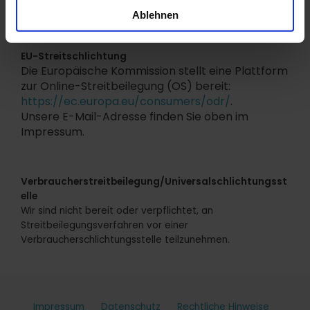
Deutschland
Ablehnen
EU-Streitschlichtung
Die Europäische Kommission stellt eine Plattform
zur Online-Streitbeilegung (OS) bereit:
https://ec.europa.eu/consumers/odr/
.
Unsere E-Mail-Adresse finden Sie oben im
Impressum.
Verbraucherstreitbeilegung/Universalschlichtungsst
elle
Wir sind nicht bereit oder verpflichtet, an
Streitbeilegungsverfahren vor einer
Verbraucherschlichtungsstelle teilzunehmen.
Impressum
Datenschutz
Rechtliche Hinweise