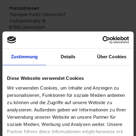
Postadressen
Therapie-Punkt-Oberstdorf
Trettachstraße 16
87561 Oberstdorf
Alpin-Med-Oberstdorf
Trettachstraße 16
87561 Oberstdorf
Zustimmung
Details
Über Cookies
Umsatzsteuer-ID
Diese Webseite verwendet Cookies
Umsatzsteuer-Identifikationsnummer gemäß
§27 a Umsatzsteuergesetz:
Wir verwenden Cookies, um Inhalte und Anzeigen zu
DE233345595
personalisieren, Funktionen für soziale Medien anbieten
zu können und die Zugriffe auf unsere Website zu
analysieren. Außerdem geben wir Informationen zu Ihrer
Aufsichtsbehörde
Verwendung unserer Website an unsere Partner für
Landratsamt Oberallgäu – Gesundheitsamt
soziale Medien, Werbung und Analysen weiter. Unsere
Oberallgäuer Platz 2
Partner führen diese Informationen möglicherweise mit
87527 Sonthofen