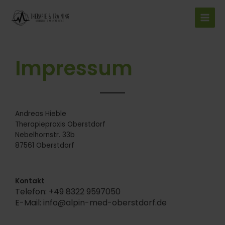
Zum
Main
Inhalt
Men
springen
Impressum
Andreas Hieble
Therapiepraxis Oberstdorf
Nebelhornstr. 33b
87561 Oberstdorf
Kontakt
Telefon: +49 8322 9597050
E-Mail: info@alpin-med-oberstdorf.de