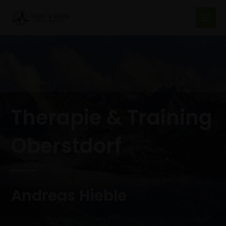
Zum
Main
Inhalt
Men
springen
Therapie & Training
Oberstdorf
Andreas Hieble