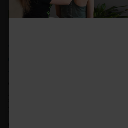
Mehr dazu
Therapiepraxis
Oberstdorf
Andreas Hieble & Celine Teufele
Die Praxis ist in der Nebelhornstraße 33b, mit Parkplätzen
direkt am Haus. Kommen sie doch mit ihrem Rezept bei
uns durch und unser freundliches Team gibt Ihnen gern
möglichst zeitnah Termine für folgende Behandlungen:
Physiotherapie: