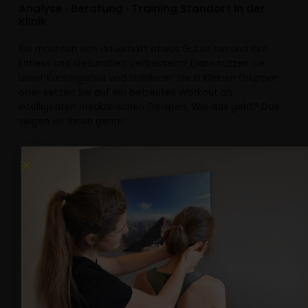
Analyse · Beratung · Training Standort in der
Klinik
Sie möchten sich dauerhaft etwas Gutes tun und Ihre
Fitness und Gesundheit verbessern? Dann nutzen Sie
unser Kursangebot und trainieren Sie in kleinen Gruppen
oder setzen Sie auf ein betreutes Workout an
intelligenten medizinischen Geräten. Wie das geht? Das
zeigen wir Ihnen gerne!
Physio-Training
Reha-Sport
Pilates
Gruppen- und Fitness Training
Sling-Training
Blackroll & Faszien-Training
Bodyworkout
Langhantel Workout
Rückenkurse
Bauchspezial
vieles mehr