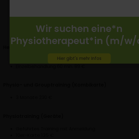
Wir suchen eine*n
Physiotherapeut*in (m/w/
Heilpraktiker-Leistung Physiotherapie
Hier gibt's mehr Infos
Je nach Bedarf mit oder ohne Gerätetraining
Einzelbehandlung 60 min. 89 €
Physio- und Grouptraining (Kombikarte)
3 Monate 230 €
Physiotraining (Geräte)
Geführtes Training mit Anmeldung
10er-Karte 135 €